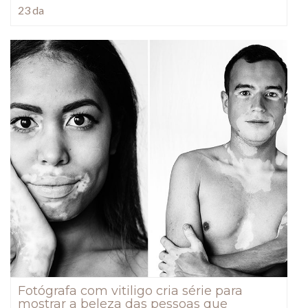
23 da
Fotógrafa com vitiligo cria série para
mostrar a beleza das pessoas que