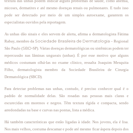
textura das unhas podem indicar alguns problemas de saúde, como anemia,
micoses, dermatites e até mesmo doenças renais ou pulmonares. E tudo isso
pode ser detectado por meio de um simples autoexame, garantem os
especialistas ouvidos pela reportagem.
As unhas dão sinais e eles servem de alerta, afirma a dermatologista Fátima
Sociedade Brasileira de Dermatologia
Rabay, membro da
– Regional
SBD
São Paulo (
-SP). Várias doenças dermatológicas ou sistêmicas podem ter
repercussão nas lâminas ungueais (unhas). É por esse motivo que alguns
médicos costumam olhá-las no exame clínico, ressalta Joaquim Mesquita
Filho, dermatologista membro da Sociedade Brasileira de Cirurgia
Dermatológica (SBCD).
Para detectar problemas nas unhas, contudo, é preciso conhecer qual é o
padrão de normalidade delas. São rosadas nas pessoas mais claras e
escurecidas em morenos e negros. Têm textura rígida e compacta, sendo
arredondadas na base e curvas nas pontas, lista a médica.
Há também características que estão ligadas à idade. Nos jovens, ela é lisa.
Nos mais velhos, costuma descamar e pode até mesmo ficar áspera depois dos