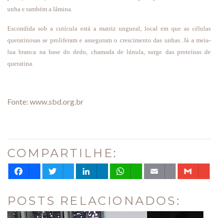
unha e também a lâmina.
Escondida sob a cutícula está a matriz ungueal, local em que as células
queratinosas se proliferam e asseguram o crescimento das unhas. Já a meia-
lua branca na base do dedo, chamada de lúnula, surge das proteínas de
queratina.
Fonte: www.sbd.org.br
COMPARTILHE:
Facebook
Twitter
LinkedIn
WhatsApp
Email
Gm
POSTS RELACIONADOS: