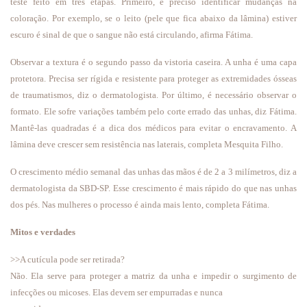
teste feito em três etapas. Primeiro, é preciso identificar mudanças na
coloração. Por exemplo, se o leito (pele que fica abaixo da lâmina) estiver
escuro é sinal de que o sangue não está circulando, afirma Fátima.
Observar a textura é o segundo passo da vistoria caseira. A unha é uma capa
protetora. Precisa ser rígida e resistente para proteger as extremidades ósseas
de traumatismos, diz o dermatologista. Por último, é necessário observar o
formato. Ele sofre variações também pelo corte errado das unhas, diz Fátima.
Mantê-las quadradas é a dica dos médicos para evitar o encravamento. A
lâmina deve crescer sem resistência nas laterais, completa Mesquita Filho.
O crescimento médio semanal das unhas das mãos é de 2 a 3 milímetros, diz a
dermatologista da SBD-SP. Esse crescimento é mais rápido do que nas unhas
dos pés. Nas mulheres o processo é ainda mais lento, completa Fátima.
Mitos e verdades
>>A cutícula pode ser retirada?
Não. Ela serve para proteger a matriz da unha e impedir o surgimento de
infecções ou micoses. Elas devem ser empurradas e nunca