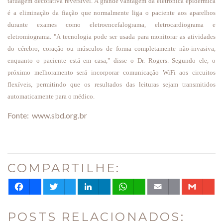
tatuagem decorativa reversível. A grande vantagem da eletrônica epidérmica
é a eliminação da fiação que normalmente liga o paciente aos aparelhos
durante exames como eletroencefalograma, eletrocardiograma e
eletromiograma. "A tecnologia pode ser usada para monitorar as atividades
do cérebro, coração ou músculos de forma completamente não-invasiva,
enquanto o paciente está em casa," disse o Dr. Rogers. Segundo ele, o
próximo melhoramento será incorporar comunicação WiFi aos circuitos
flexíveis, permitindo que os resultados das leituras sejam transmitidos
automaticamente para o médico.
Fonte: www.sbd.org.br
COMPARTILHE:
Facebook
Twitter
LinkedIn
WhatsApp
Email
Gm
POSTS RELACIONADOS: