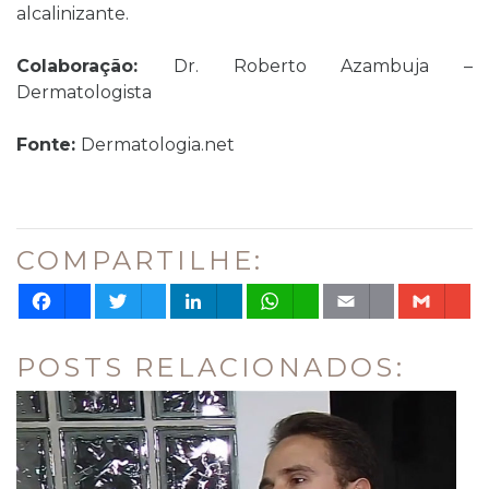
alcalinizante.
Colaboração:
Dr. Roberto Azambuja –
Dermatologista
Fonte:
Dermatologia.net
COMPARTILHE:
Facebook
Twitter
LinkedIn
WhatsApp
Email
Gm
POSTS RELACIONADOS: